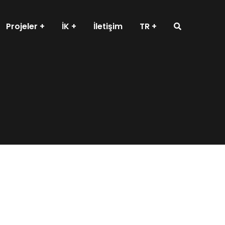
Projeler
İK
İletişim
TR