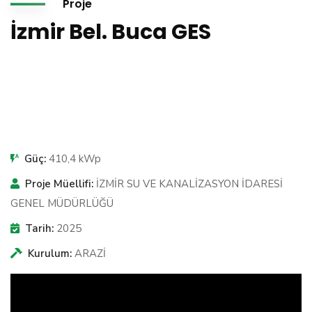
Proje
İzmir Bel. Buca GES
Güç:
410,4 kWp
Proje Müellifi:
İZMİR SU VE KANALİZASYON İDARESİ
GENEL MÜDÜRLÜĞÜ
Tarih:
2025
Kurulum:
ARAZİ