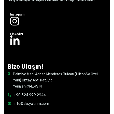
Sosyal Medya Hesaplarımızdan Bizi Takip Edebilirsiniz!
Instagram
LinkedIN
Bize Ulaşın!
Palmiye Mah. Adnan Menderes Bulvarı (HiltonSa Oteli
Yanı) Oktay Apt. Kat:1/3
Yenişehir/MERSİN
+90 324 999 2944
info@aksyatirim.com